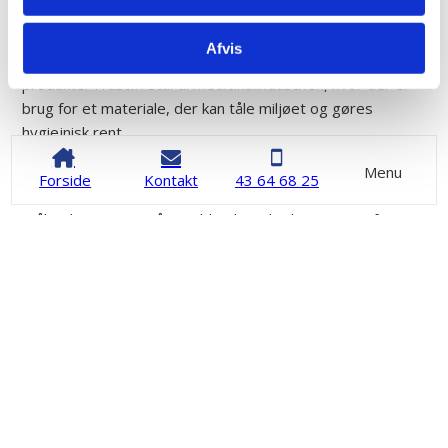
Rustfrit stål har den store fordel, at det er et meget
Afvis
holdbart materiale. Derfor leverer vi blandt andet
produkter i rustfri stål til medicinalindustrien, hvor der er
brug for et materiale, der kan tåle miljøet og gøres
hygiejnisk rent.
Rustfrit stål i hjemmet
Menu
Forside
Kontakt
43 64 68 25
Mange beslag og plader i private hjem er lavet af rustfrit
stål. Vi har gennem årene blandt andet leveret rustfri
kanter under køkkenskabe, rustfri låsebeslag og plader til
brændeovne, der er formet i rustfrit stål.
Kontakt os
43 64 68 25
Kontakt os
Vi vender tilbage hurtigst muligt.