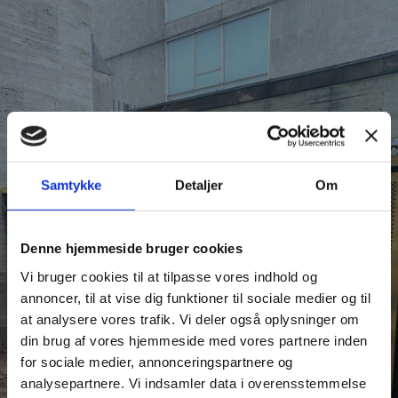
Spring til hovedindhold
Spring til sidefod
Samtykke
Detaljer
Om
RUSTFRI STÅL
Denne hjemmeside bruger cookies
Vi bruger cookies til at tilpasse vores indhold og
Alt i rustfri stål arbejde
annoncer, til at vise dig funktioner til sociale medier og til
at analysere vores trafik. Vi deler også oplysninger om
din brug af vores hjemmeside med vores partnere inden
Ring til os på 43 64 68 25
for sociale medier, annonceringspartnere og
analysepartnere. Vi indsamler data i overensstemmelse