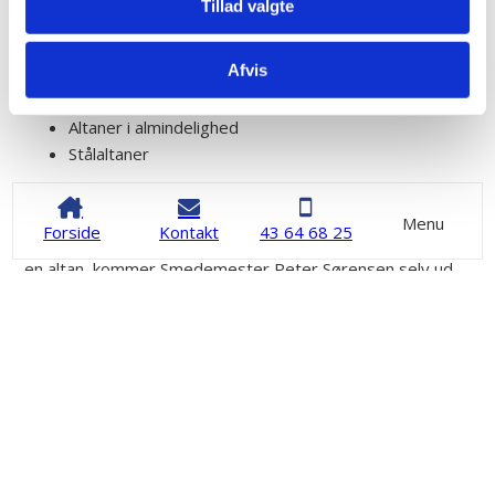
og direkte til private kunder. Vi leverer alle typer gelænder
Tillad valgte
til:
Afvis
Terrasser, også i træ
Franske altaner
Altaner i almindelighed
Stålaltaner
Gelænder i stål til netop jeres altan
Menu
Forside
Kontakt
43 64 68 25
Når I kontakter os med en forespørgsel på et gelænder til
en altan, kommer Smedemester Peter Sørensen selv ud
og taler opgaven igennem med jer. Ud fra snakken tegner
vi et forslag til et gelænder, som både passer til
bygningen, altanen og jeres økonomiske ramme.
Gennem årene har vi leveret gelænder til mange altaner,
med vidt forskellige udtryk. Vi kan lave alt fra helt stilrene
gelændere til gelændere med krummelurer og balyster.
Har I brug for hjælp til arbejde i rustfrit stål og smedejern