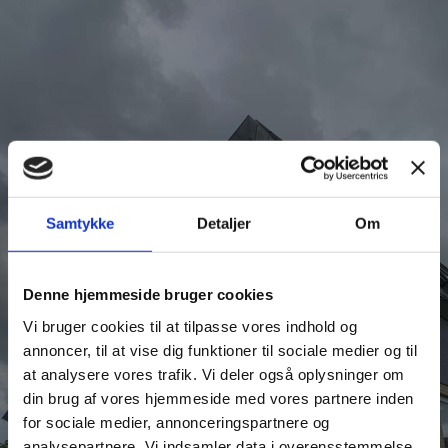
Spring til hovedindhold
Spring til sidefod
Samtykke
Detaljer
Om
STÅLALTANER OG
GELÆNDER
Denne hjemmeside bruger cookies
Vi bruger cookies til at tilpasse vores indhold og
annoncer, til at vise dig funktioner til sociale medier og til
Stålaltaner og gelænder laves efter ønske
at analysere vores trafik. Vi deler også oplysninger om
din brug af vores hjemmeside med vores partnere inden
for sociale medier, annonceringspartnere og
Ring til os på 43 64 68 25
analysepartnere. Vi indsamler data i overensstemmelse