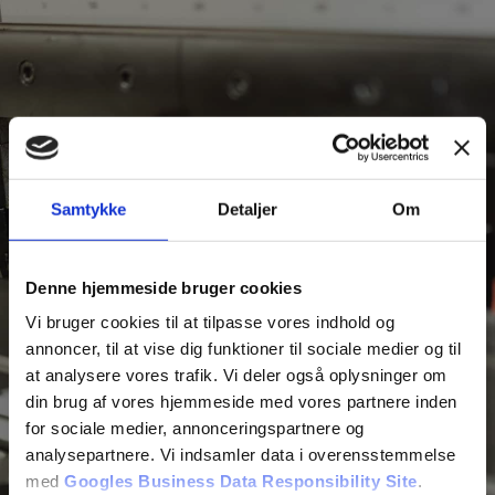
Spring til hovedindhold
Spring til sidefod
Samtykke
Detaljer
Om
SMED KØBENHAVN
Denne hjemmeside bruger cookies
Vi bruger cookies til at tilpasse vores indhold og
Stærke løsninger fra smed i København
annoncer, til at vise dig funktioner til sociale medier og til
at analysere vores trafik. Vi deler også oplysninger om
din brug af vores hjemmeside med vores partnere inden
Ring til os på 43 64 68 25
for sociale medier, annonceringspartnere og
analysepartnere. Vi indsamler data i overensstemmelse
med
Googles Business Data Responsibility Site
.