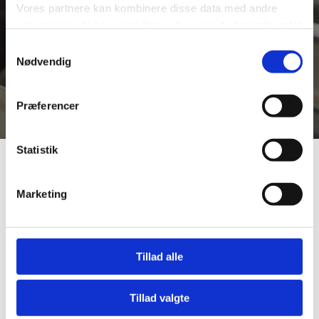
Vores partnere kan kombinere disse data med andre
oplysninger, du har givet dem, eller som de har indsamlet
fra din brug af deres tjenester.
Samtykkevalg
Nødvendig
Se Cookie & Privatlivspolitik
her
Præferencer
Statistik
Stål, der virker i byens hverdag
Marketing
Har du brug for en løsning, der kan holde til daglig brug og
samtidig stå skarpt i udtrykket? Hos Albertslund Smede-
og Maskinværksted står vi klar til at hjælpe med tilpasset
Tillad alle
stålarbejde, der er tænkt til at opfylde dine behov. Som
din smed i København og omegn leverer vi løsninger af høj
Tillad valgte
kvalitet til både private kunder, erhverv og