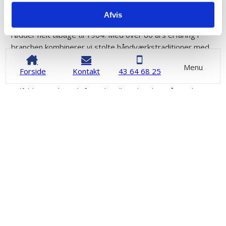
boligforeninger.
Afvis
Vi er en veletableret og familieejet virksomhed, som har
rødder helt tilbage til 1964. Med over 60 års erfaring i
branchen kombinerer vi stolte håndværkstraditioner med
moderne præcision, så du får et pålideligt resultat, hvor
Menu
Forside
Kontakt
43 64 68 25
mål, finish og funktion hænger perfekt sammen.
Udfyld vores
kontaktformular
allerede i dag, så vender vi
hurtigt tilbage med et uforpligtende tilbud på din opgave.
Kontakt os
43 64 68 25
Kontakt os
Vi vender tilbage hurtigst muligt.