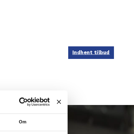
Indhent tilbud
LDE
lde
Om