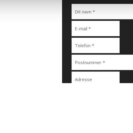
din bygning
til både bygningen og den
lde til hverdagen og stadig