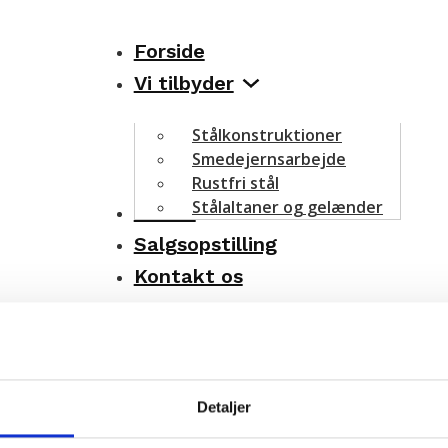
Forside
Vi tilbyder
Stålkonstruktioner
Smedejernsarbejde
Rustfri stål
Stålaltaner og gelænder
Om os
Salgsopstilling
ED ROSKI
Kontakt os
lidt håndværk fra din lokale smed i Roski
Detaljer