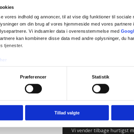
ookies
Ring til os på 43 64 68 25
se vores indhold og annoncer, til at vise dig funktioner til sociale
oplysninger om din brug af vores hjemmeside med vores partnere i
lysepartnere. Vi indsamler data i overensstemmelse med
Googl
partnere kan kombinere disse data med andre oplysninger, du har
s tjenester.
her
Præferencer
Statistik
Tillad valgte
Kontakt os
Vi vender tilbage hurtigst m